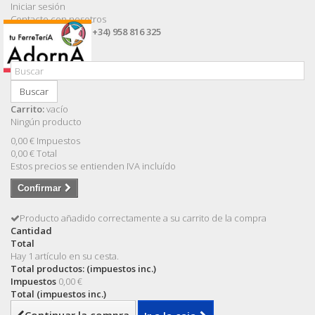
Iniciar sesión
Contacte con nosotros
Llámanos ahora:
(+34) 958 816 325
Buscar
Carrito:
vacío
Ningún producto
0,00 €
Impuestos
0,00 €
Total
Estos precios se entienden IVA incluído
Confirmar
Producto añadido correctamente a su carrito de la compra
Cantidad
Total
Hay 1 artículo en su cesta.
Total productos: (impuestos inc.)
Impuestos
0,00 €
Total (impuestos inc.)