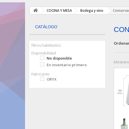
COCINA Y MESA
Bodega y vino
Conserva
CATÁLOGO
CON
Ordenar
filtros habilitados:
Disponibilidad
No disponible
Mostrand
En inventario primero
Fabricante
ORYX