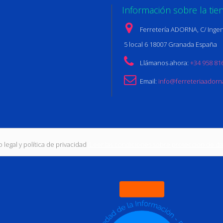
Información sobre la tie
Ferretería ADORNA, C/ Ingen
5 local 6 18007 Granada España
Llámanos ahora:
+34 958 81
Email:
info@ferreteriaador
 legal y política de privacidad
(Leer las condiciones sobre protección de da