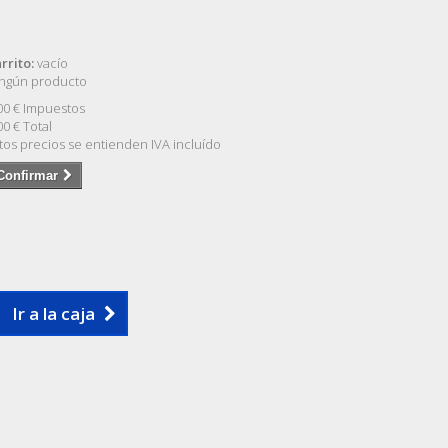
rrito:
vacío
ngún producto
00 €
Impuestos
00 €
Total
tos precios se entienden IVA incluído
Confirmar
Ir a la caja