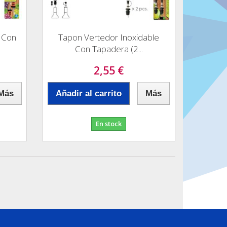
 Con
Tapon Vertedor Inoxidable
Con Tapadera (2...
2,55 €
Más
Añadir al carrito
Más
En stock