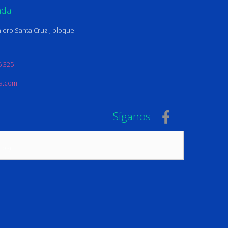
nda
iero Santa Cruz , bloque
6 325
na.com
Síganos
tos)