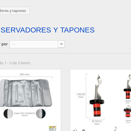
dores y tapones
SERVADORES Y TAPONES
 por
--
o 1 - 3 de 3 items