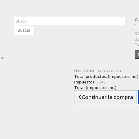
Ca
Ni
Buscar
0,
0,
Es
pra
Hay 1 artículo en su cesta.
Total productos: (impuestos inc.)
Impuestos
0,00 €
Total (impuestos inc.)
Continuar la compra