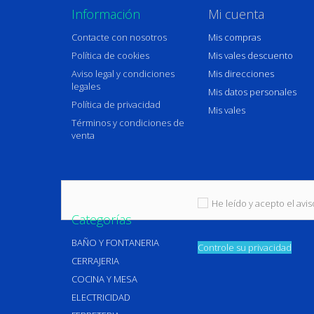
Información
Mi cuenta
Contacte con nosotros
Mis compras
Política de cookies
Mis vales descuento
Aviso legal y condiciones
Mis direcciones
legales
Mis datos personales
Política de privacidad
Mis vales
Términos y condiciones de
venta
He leído y acepto el aviso
Categorías
BAÑO Y FONTANERIA
Controle su privacidad
CERRAJERIA
COCINA Y MESA
ELECTRICIDAD