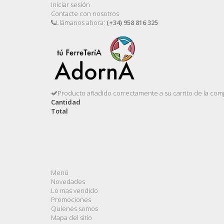
Iniciar sesión
Contacte con nosotros
Llámanos ahora:
(+34) 958 816 325
Producto añadido correctamente a su carrito de la com
Cantidad
Total
Menú
Novedades
Lo mas vendido
Promociones
Quienes somos
Mapa del sitio