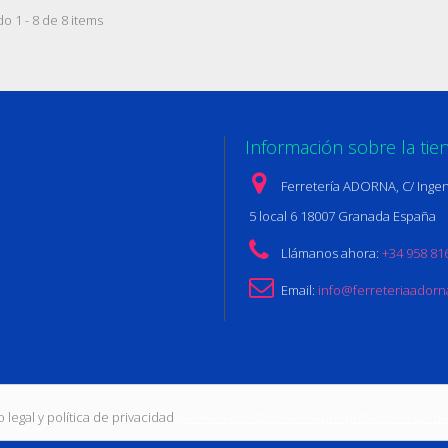
o 1 - 8 de 8 items
Información sobre la tie
Ferretería ADORNA, C/ Ingen
5 local 6 18007 Granada España
Llámanos ahora:
+34 958 81
Email:
info@ferreteriaador
 legal y política de privacidad
(Leer las condiciones sobre protección de da