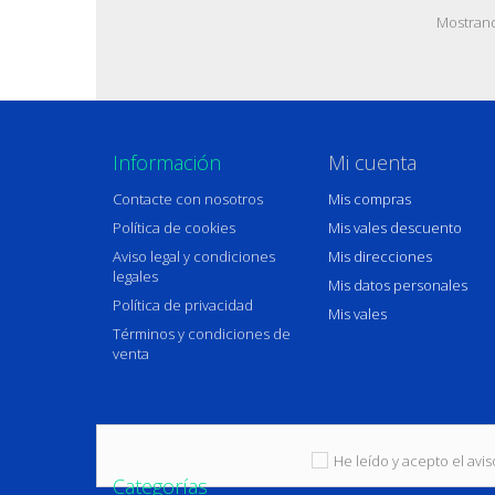
Mostrand
Información
Mi cuenta
Contacte con nosotros
Mis compras
Política de cookies
Mis vales descuento
Aviso legal y condiciones
Mis direcciones
legales
Mis datos personales
Política de privacidad
Mis vales
Términos y condiciones de
venta
He leído y acepto el aviso
Categorías