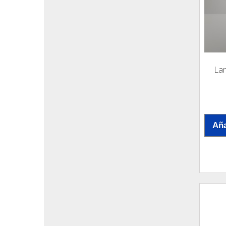
Lam
Aña