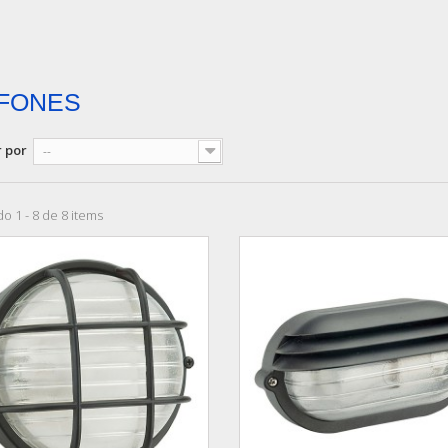
FONES
 por
--
o 1 - 8 de 8 items