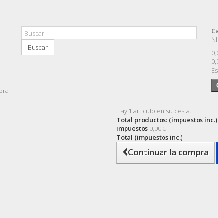
Ca
Ni
Buscar
0,
0,
Es
pra
Hay 1 artículo en su cesta.
Total productos: (impuestos inc.)
Impuestos
0,00 €
Total (impuestos inc.)
Continuar la compra