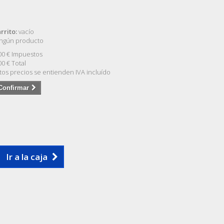
rrito:
vacío
ngún producto
00 €
Impuestos
00 €
Total
tos precios se entienden IVA incluído
Confirmar
Ir a la caja