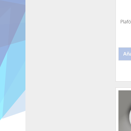
Plaf
Aña