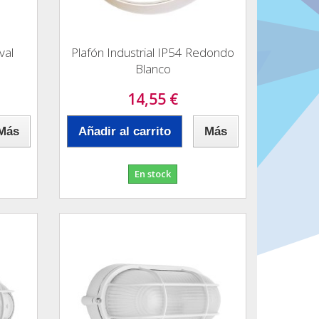
val
Plafón Industrial IP54 Redondo
Blanco
14,55 €
Más
Añadir al carrito
Más
En stock