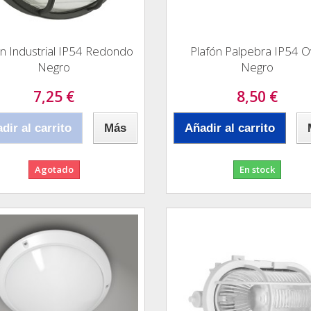
ón Industrial IP54 Redondo
Plafón Palpebra IP54 O
Negro
Negro
7,25 €
8,50 €
dir al carrito
Más
Añadir al carrito
Agotado
En stock