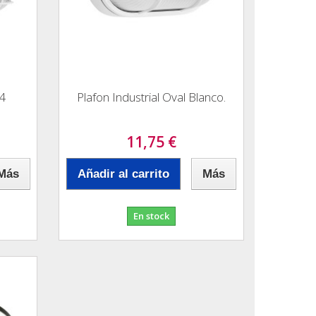
44
Plafon Industrial Oval Blanco.
11,75 €
Más
Añadir al carrito
Más
En stock