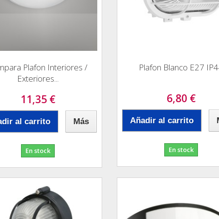
para Plafon Interiores /
Plafon Blanco E27 IP
Exteriores...
6,80 €
11,35 €
Añadir al carrito
dir al carrito
Más
En stock
En stock