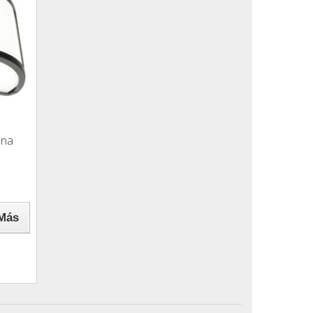
una
Más