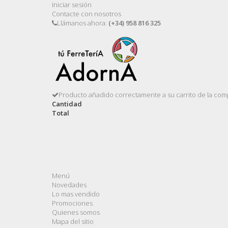
Iniciar sesión
Contacte con nosotros
Llámanos ahora:
(+34) 958 816 325
Producto añadido correctamente a su carrito de la com
Cantidad
Total
Menú
Novedades
Lo mas vendido
Promociones
Quienes somos
Mapa del sitio