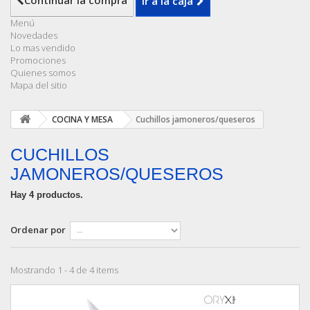
Continuar la compra
Ir a la caja
Menú
Novedades
Lo mas vendido
Promociones
Quienes somos
Mapa del sitio
COCINA Y MESA
Cuchillos jamoneros/queseros
CUCHILLOS
JAMONEROS/QUESEROS
Hay 4 productos.
Ordenar por
Mostrando 1 - 4 de 4 items