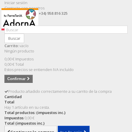
Iniciar sesión
Contacte con nosotros
Llámanos ahora:
(+34) 958 816 325
Buscar
Carrito:
vacío
Ningún producto
0,00 €
Impuestos
0,00 €
Total
Estos precios se entienden IVA incluído
Confirmar
Producto añadido correctamente a su carrito de la compra
Cantidad
Total
Hay 1 artículo en su cesta.
Total productos: (impuestos inc.)
Impuestos
0,00 €
Total (impuestos inc.)