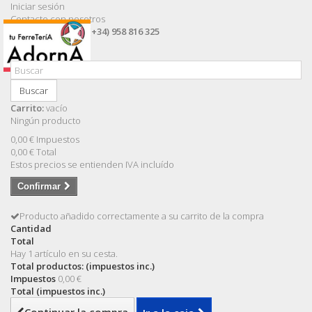
Iniciar sesión
Contacte con nosotros
Llámanos ahora:
(+34) 958 816 325
Buscar
Carrito:
vacío
Ningún producto
0,00 €
Impuestos
0,00 €
Total
Estos precios se entienden IVA incluído
Confirmar
Producto añadido correctamente a su carrito de la compra
Cantidad
Total
Hay 1 artículo en su cesta.
Total productos: (impuestos inc.)
Impuestos
0,00 €
Total (impuestos inc.)