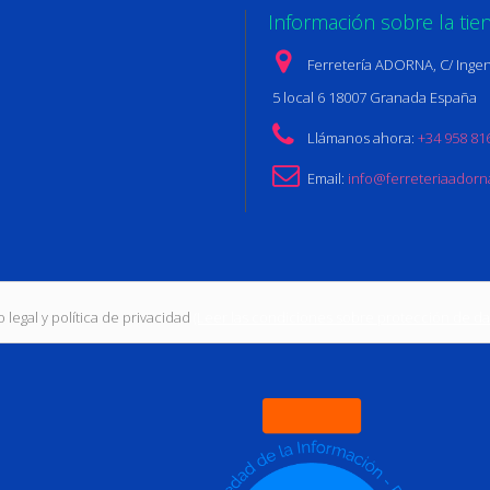
Información sobre la tie
Ferretería ADORNA, C/ Ingen
5 local 6 18007 Granada España
Llámanos ahora:
+34 958 81
Email:
info@ferreteriaador
 legal y política de privacidad
(Leer las condiciones sobre protección de da