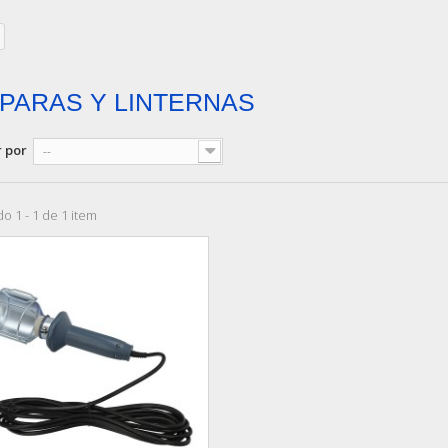
PARAS Y LINTERNAS
 por
--
o 1 - 1 de 1 item