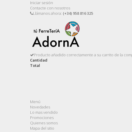
Iniciar sesión
Contacte con nosotros
Llámanos ahora:
(+34) 958 816 325
Producto añadido correctamente a su carrito de la com
Cantidad
Total
Menú
Novedades
Lo mas vendido
Promociones
Quienes somos
Mapa del sitio