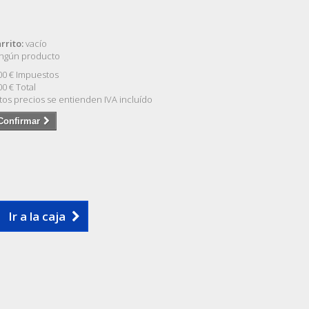
rrito:
vacío
ngún producto
00 €
Impuestos
00 €
Total
tos precios se entienden IVA incluído
Confirmar
Ir a la caja