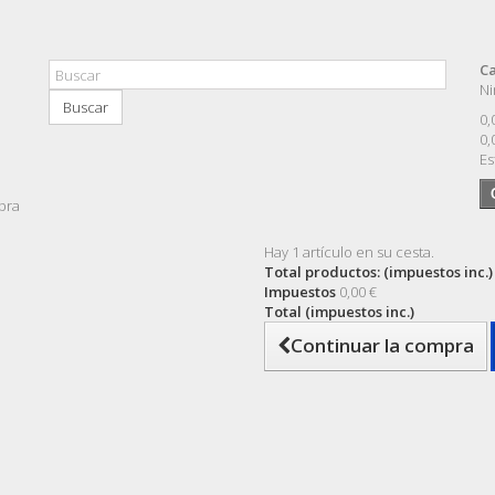
Ca
Ni
Buscar
0,
0,
Es
pra
Hay 1 artículo en su cesta.
Total productos: (impuestos inc.)
Impuestos
0,00 €
Total (impuestos inc.)
Continuar la compra