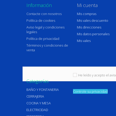
Información
Mi cuenta
Contacte con nosotros
Mis compras
Política de cookies
Mis vales descuento
Aviso legal y condiciones
Mis direcciones
legales
Mis datos personales
Política de privacidad
Mis vales
Términos y condiciones de
venta
He leído y acepto el aviso
Categorías
BAÑO Y FONTANERIA
Controle su privacidad
CERRAJERIA
COCINA Y MESA
ELECTRICIDAD