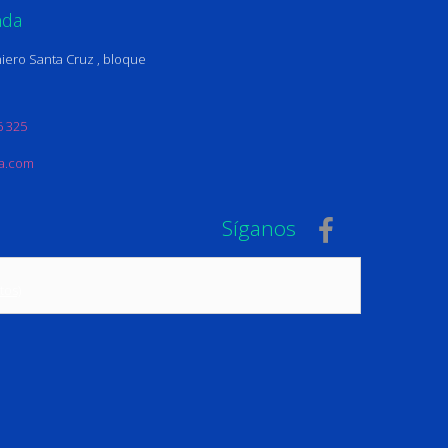
nda
iero Santa Cruz , bloque
6 325
na.com
Síganos
tos)