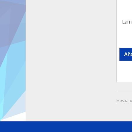
Lamp
Aña
Mostrand