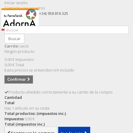
Iniciar sesión
Contacte con nosotros
Llámanos ahora:
(+34) 958 816 325
Buscar
Carrito:
vacío
Ningún producto
0,00 €
Impuestos
0,00 €
Total
Estos precios se entienden IVA incluído
Confirmar
Producto añadido correctamente a su carrito de la compra
Cantidad
Total
Hay 1 artículo en su cesta.
Total productos: (impuestos inc.)
Impuestos
0,00 €
Total (impuestos inc.)