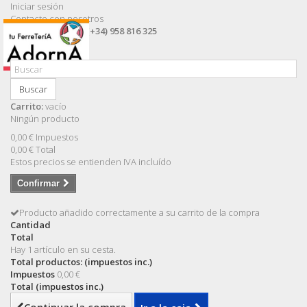
Iniciar sesión
Contacte con nosotros
Llámanos ahora:
(+34) 958 816 325
Buscar
Carrito:
vacío
Ningún producto
0,00 €
Impuestos
0,00 €
Total
Estos precios se entienden IVA incluído
Confirmar
Producto añadido correctamente a su carrito de la compra
Cantidad
Total
Hay 1 artículo en su cesta.
Total productos: (impuestos inc.)
Impuestos
0,00 €
Total (impuestos inc.)