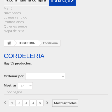
Continuar la compra
Ir a la caja
Menú
Novedades
Lo mas vendido
Promociones
Quienes somos
Mapa del sitio
FERRETERIA
Cordeleria
CORDELERIA
Hay 55 productos.
Ordenar por
Mostrar
por página
1
2
3
4
5
Mostrar todos