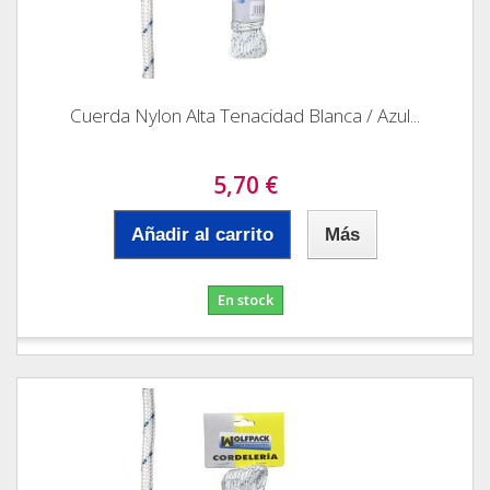
Cuerda Nylon Alta Tenacidad Blanca / Azul...
5,70 €
Añadir al carrito
Más
En stock