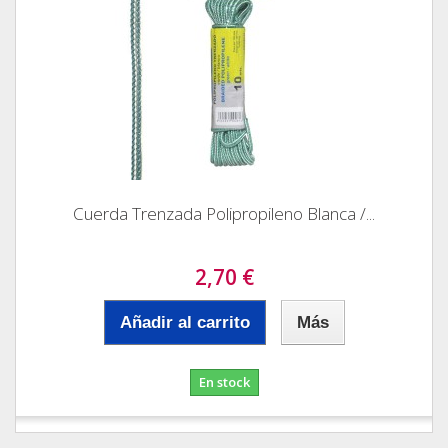
Cuerda Trenzada Polipropileno Blanca /...
2,70 €
Añadir al carrito
Más
En stock