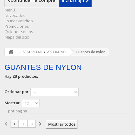
Continuar la compra
Ir a la caja
Menú
Novedades
Lo mas vendido
Promociones
Quienes somos
Mapa del sitio
SEGURIDAD Y VESTUARIO
Guantes de nylon
GUANTES DE NYLON
Hay 28 productos.
Ordenar por
Mostrar
por página
1
2
3
Mostrar todos