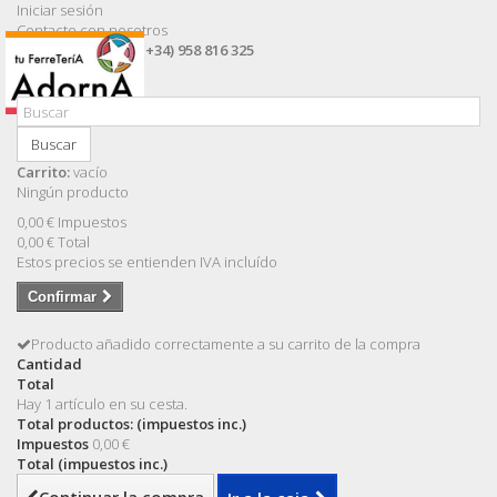
Iniciar sesión
Contacte con nosotros
Llámanos ahora:
(+34) 958 816 325
Buscar
Carrito:
vacío
Ningún producto
0,00 €
Impuestos
0,00 €
Total
Estos precios se entienden IVA incluído
Confirmar
Producto añadido correctamente a su carrito de la compra
Cantidad
Total
Hay 1 artículo en su cesta.
Total productos: (impuestos inc.)
Impuestos
0,00 €
Total (impuestos inc.)