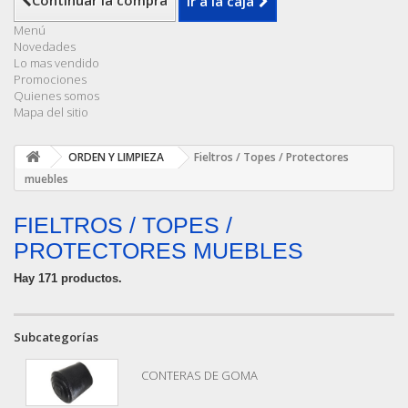
Continuar la compra
Ir a la caja
Menú
Novedades
Lo mas vendido
Promociones
Quienes somos
Mapa del sitio
ORDEN Y LIMPIEZA
Fieltros / Topes / Protectores
muebles
FIELTROS / TOPES /
PROTECTORES MUEBLES
Hay 171 productos.
Subcategorías
CONTERAS DE GOMA