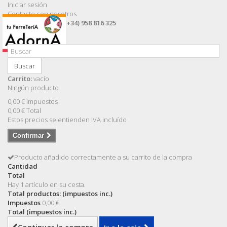
Iniciar sesión
Contacte con nosotros
Llámanos ahora:
(+34) 958 816 325
Buscar
Carrito:
vacío
Ningún producto
0,00 €
Impuestos
0,00 €
Total
Estos precios se entienden IVA incluído
Confirmar
Producto añadido correctamente a su carrito de la compra
Cantidad
Total
Hay 1 artículo en su cesta.
Total productos: (impuestos inc.)
Impuestos
0,00 €
Total (impuestos inc.)