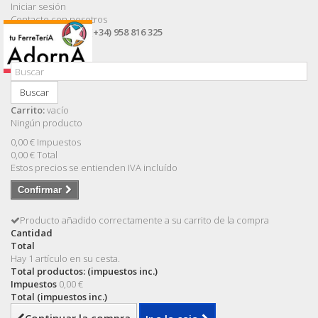
Iniciar sesión
Contacte con nosotros
Llámanos ahora:
(+34) 958 816 325
Buscar
Carrito:
vacío
Ningún producto
0,00 €
Impuestos
0,00 €
Total
Estos precios se entienden IVA incluído
Confirmar
Producto añadido correctamente a su carrito de la compra
Cantidad
Total
Hay 1 artículo en su cesta.
Total productos: (impuestos inc.)
Impuestos
0,00 €
Total (impuestos inc.)