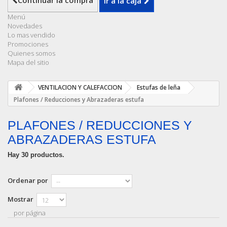
Continuar la compra
Ir a la caja
Menú
Novedades
Lo mas vendido
Promociones
Quienes somos
Mapa del sitio
VENTILACION Y CALEFACCION
Estufas de leña
Plafones / Reducciones y Abrazaderas estufa
PLAFONES / REDUCCIONES Y
ABRAZADERAS ESTUFA
Hay 30 productos.
Ordenar por
Mostrar
por página