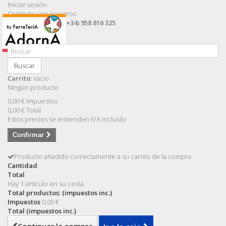
Iniciar sesión
Contacte con nosotros
Llámanos ahora:
(+34) 958 816 325
Buscar
Carrito:
vacío
Ningún producto
0,00 €
Impuestos
0,00 €
Total
Estos precios se entienden IVA incluído
Confirmar
Producto añadido correctamente a su carrito de la compra
Cantidad
Total
Hay 1 artículo en su cesta.
Total productos: (impuestos inc.)
Impuestos
0,00 €
Total (impuestos inc.)