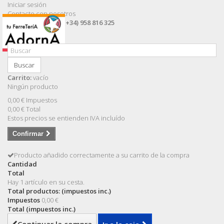
Iniciar sesión
Contacte con nosotros
Llámanos ahora:
(+34) 958 816 325
Buscar
Carrito:
vacío
Ningún producto
0,00 €
Impuestos
0,00 €
Total
Estos precios se entienden IVA incluído
Confirmar
Producto añadido correctamente a su carrito de la compra
Cantidad
Total
Hay 1 artículo en su cesta.
Total productos: (impuestos inc.)
Impuestos
0,00 €
Total (impuestos inc.)