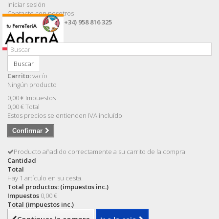
Iniciar sesión
Contacte con nosotros
Llámanos ahora:
(+34) 958 816 325
Buscar
Carrito:
vacío
Ningún producto
0,00 €
Impuestos
0,00 €
Total
Estos precios se entienden IVA incluído
Confirmar
Producto añadido correctamente a su carrito de la compra
Cantidad
Total
Hay 1 artículo en su cesta.
Total productos: (impuestos inc.)
Impuestos
0,00 €
Total (impuestos inc.)