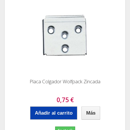
Placa Colgador Wolfpack Zincada
0,75 €
Añadir al carrito
Más