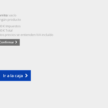
rrito:
vacío
ngún producto
00 €
Impuestos
00 €
Total
tos precios se entienden IVA incluído
Confirmar
Ir a la caja