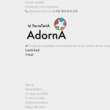
Iniciar sesión
Contacte con nosotros
Llámanos ahora:
(+34) 958 816 325
Producto añadido correctamente a su carrito de la com
Cantidad
Total
Menú
Novedades
Lo mas vendido
Promociones
Quienes somos
Mapa del sitio