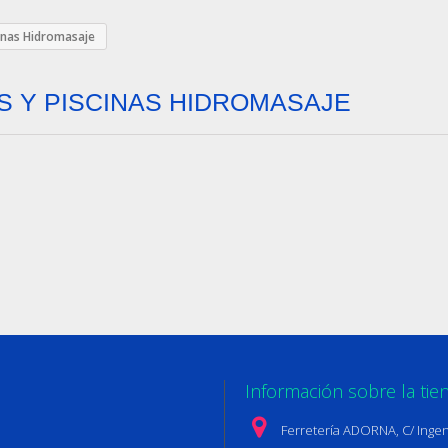
cinas Hidromasaje
S Y PISCINAS HIDROMASAJE
Información sobre la tie
Ferretería ADORNA, C/ Ingen