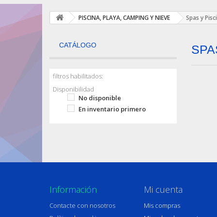
PISCINA, PLAYA, CAMPING Y NIEVE
Spas y Pis
CATÁLOGO
SPA
filtros habilitados:
Disponibilidad
No disponible
En inventario primero
Información
Mi cuenta
Contacte con nosotros
Mis compras