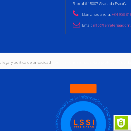
5 local 6 18007 Granada España
Llámanos ahora:
+34 958 81
Email:
info@ferreteriaador
 legal y política de privacidad
(Leer las condiciones sobre protección de da