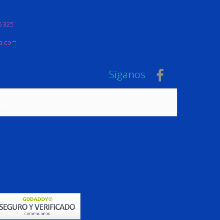
6 325
na.com
Síganos
tos)