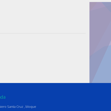
nda
iero Santa Cruz , bloque