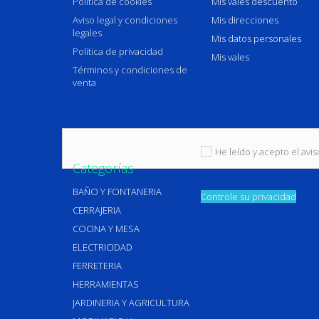
Política de cookies
Mis vales descuento
Aviso legal y condiciones
Mis direcciones
legales
Mis datos personales
Política de privacidad
Mis vales
Términos y condiciones de
venta
He leído y acepto el aviso
Categorías
BAÑO Y FONTANERIA
Controle su privacidad
CERRAJERIA
COCINA Y MESA
ELECTRICIDAD
FERRETERIA
HERRAMIENTAS
JARDINERIA Y AGRICULTURA