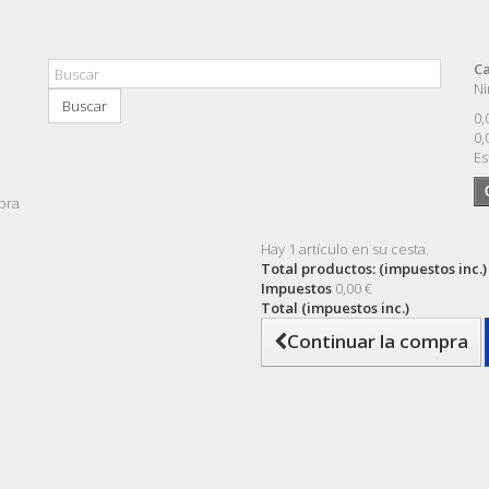
Ca
Ni
Buscar
0,
0,
Es
pra
Hay 1 artículo en su cesta.
Total productos: (impuestos inc.)
Impuestos
0,00 €
Total (impuestos inc.)
Continuar la compra