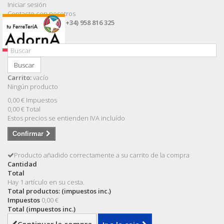
Iniciar sesión
Contacte con nosotros
Llámanos ahora:
(+34) 958 816 325
Buscar
Carrito:
vacío
Ningún producto
0,00 €
Impuestos
0,00 €
Total
Estos precios se entienden IVA incluído
Confirmar
Producto añadido correctamente a su carrito de la compra
Cantidad
Total
Hay 1 artículo en su cesta.
Total productos: (impuestos inc.)
Impuestos
0,00 €
Total (impuestos inc.)