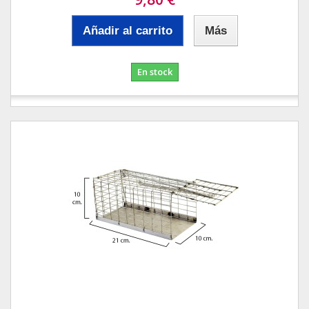
Añadir al carrito
Más
En stock