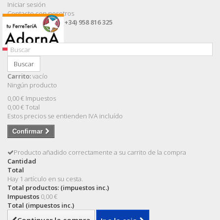
Iniciar sesión
Contacte con nosotros
Llámanos ahora:
(+34) 958 816 325
Buscar
Carrito:
vacío
Ningún producto
0,00 €
Impuestos
0,00 €
Total
Estos precios se entienden IVA incluído
Confirmar
Producto añadido correctamente a su carrito de la compra
Cantidad
Total
Hay 1 artículo en su cesta.
Total productos: (impuestos inc.)
Impuestos
0,00 €
Total (impuestos inc.)