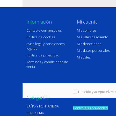
Información
Mi cuenta
Contacte con nosotros
Mis compras
Política de cookies
Mis vales descuento
Aviso legal y condiciones
Mis direcciones
legales
Mis datos personales
Política de privacidad
Mis vales
Términos y condiciones de
venta
He leído y acepto el aviso
Categorías
BAÑO Y FONTANERIA
Controle su privacidad
CERRAJERIA