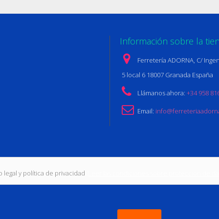
Información sobre la tie
Ferretería ADORNA, C/ Ingen
5 local 6 18007 Granada España
Llámanos ahora:
+34 958 81
Email:
info@ferreteriaador
 legal y política de privacidad
(Leer las condiciones sobre protección de da