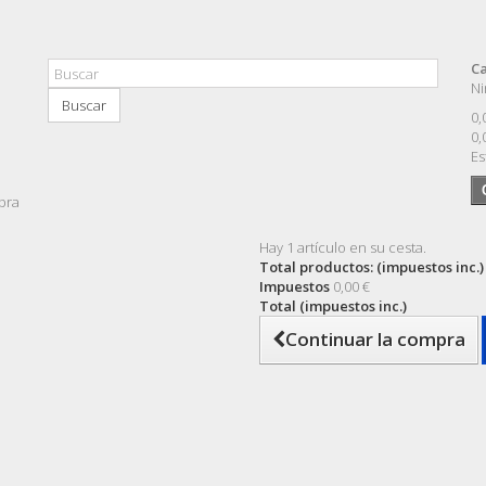
Ca
Ni
Buscar
0,
0,
Es
pra
Hay 1 artículo en su cesta.
Total productos: (impuestos inc.)
Impuestos
0,00 €
Total (impuestos inc.)
Continuar la compra