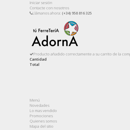
Iniciar sesión
Contacte con nosotros
Llámanos ahora:
(+34) 958 816 325
Producto añadido correctamente a su carrito de la com
Cantidad
Total
Menú
Novedades
Lo mas vendido
Promociones
Quienes somos
Mapa del sitio