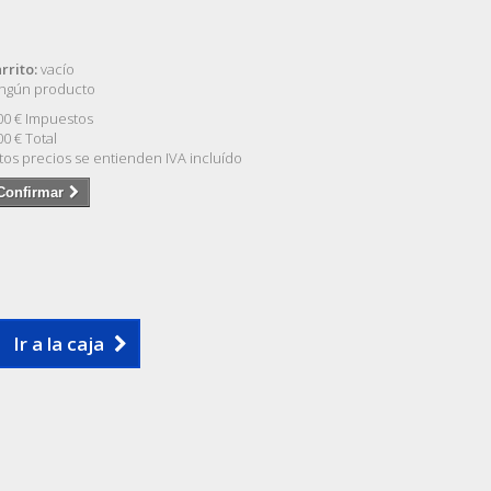
rrito:
vacío
ngún producto
00 €
Impuestos
00 €
Total
tos precios se entienden IVA incluído
Confirmar
Ir a la caja