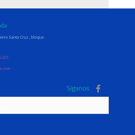
nda
iero Santa Cruz , bloque
6 325
na.com
Síganos
tos)