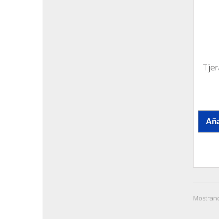
Tije
Aña
Mostrand