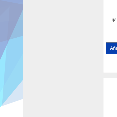
Tij
Aña