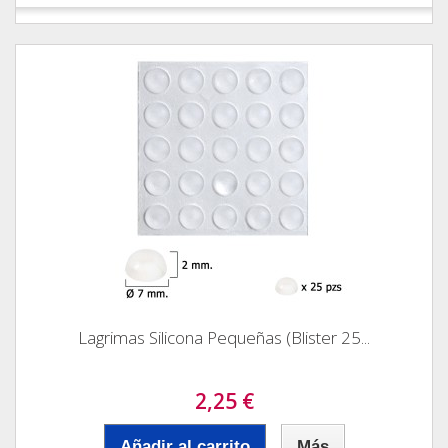
Lagrimas Silicona Pequeñas (Blister 25...
2,25 €
Añadir al carrito
Más