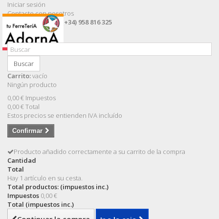
Iniciar sesión
Contacte con nosotros
Llámanos ahora:
(+34) 958 816 325
Buscar
Carrito:
vacío
Ningún producto
0,00 €
Impuestos
0,00 €
Total
Estos precios se entienden IVA incluído
Confirmar
Producto añadido correctamente a su carrito de la compra
Cantidad
Total
Hay 1 artículo en su cesta.
Total productos: (impuestos inc.)
Impuestos
0,00 €
Total (impuestos inc.)