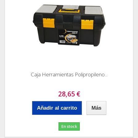
Caja Herramientas Polipropileno...
28,65 €
Añadir al carrito
Más
En stock