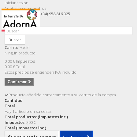
Iniciar sesión
Contacte con nosotros
Llámanos ahora:
(+34) 958 816 325
Buscar
Carrito:
vacío
Ningún producto
0,00 €
Impuestos
0,00 €
Total
Estos precios se entienden IVA incluído
Confirmar
Producto añadido correctamente a su carrito de la compra
Cantidad
Total
Hay 1 artículo en su cesta.
Total productos: (impuestos inc.)
Impuestos
0,00 €
Total (impuestos inc.)