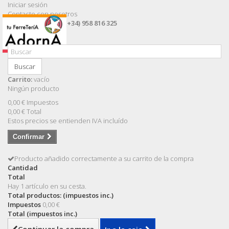
Iniciar sesión
Contacte con nosotros
Llámanos ahora:
(+34) 958 816 325
Buscar
Carrito:
vacío
Ningún producto
0,00 €
Impuestos
0,00 €
Total
Estos precios se entienden IVA incluído
Confirmar
Producto añadido correctamente a su carrito de la compra
Cantidad
Total
Hay 1 artículo en su cesta.
Total productos: (impuestos inc.)
Impuestos
0,00 €
Total (impuestos inc.)