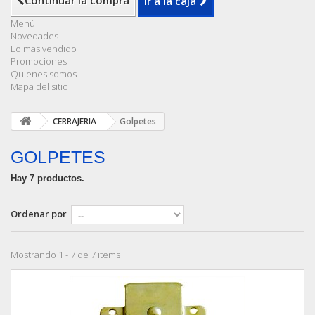
Continuar la compra
Ir a la caja
Menú
Novedades
Lo mas vendido
Promociones
Quienes somos
Mapa del sitio
CERRAJERIA
Golpetes
GOLPETES
Hay 7 productos.
Ordenar por
Mostrando 1 - 7 de 7 items