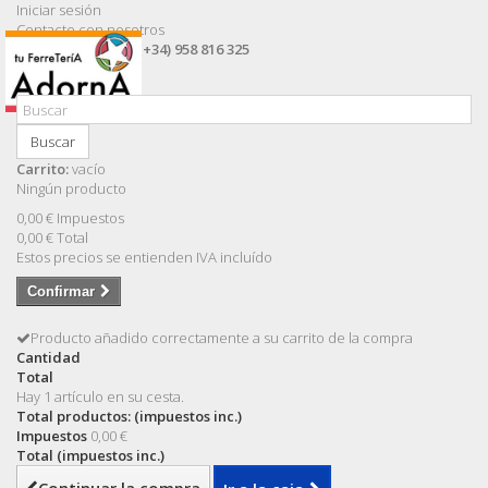
Iniciar sesión
Contacte con nosotros
Llámanos ahora:
(+34) 958 816 325
Buscar
Carrito:
vacío
Ningún producto
0,00 €
Impuestos
0,00 €
Total
Estos precios se entienden IVA incluído
Confirmar
Producto añadido correctamente a su carrito de la compra
Cantidad
Total
Hay 1 artículo en su cesta.
Total productos: (impuestos inc.)
Impuestos
0,00 €
Total (impuestos inc.)