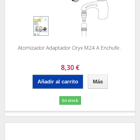
Atomizador Adaptador Oryx M24 A Enchufe...
8,30 €
Añadir al carrito
Más
En stock