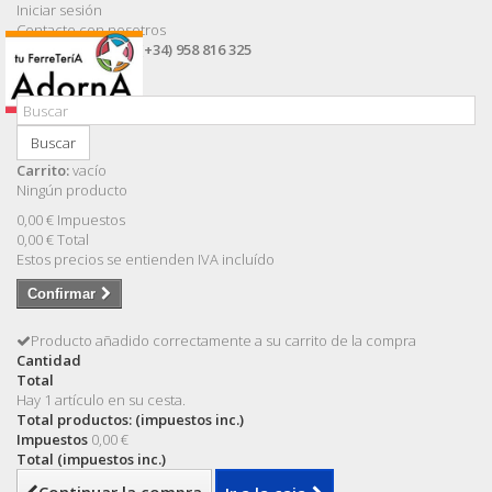
Iniciar sesión
Contacte con nosotros
Llámanos ahora:
(+34) 958 816 325
Buscar
Carrito:
vacío
Ningún producto
0,00 €
Impuestos
0,00 €
Total
Estos precios se entienden IVA incluído
Confirmar
Producto añadido correctamente a su carrito de la compra
Cantidad
Total
Hay 1 artículo en su cesta.
Total productos: (impuestos inc.)
Impuestos
0,00 €
Total (impuestos inc.)