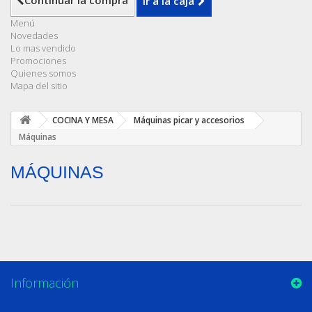
Continuar la compra
Ir a la caja
Menú
Novedades
Lo mas vendido
Promociones
Quienes somos
Mapa del sitio
COCINA Y MESA
Máquinas picar y accesorios
Máquinas
MÁQUINAS
Información