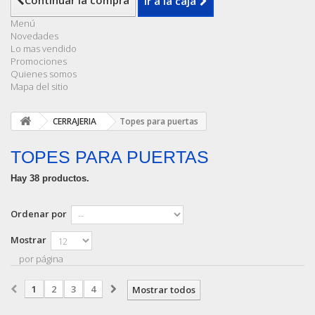
Continuar la compra
Ir a la caja
Menú
Novedades
Lo mas vendido
Promociones
Quienes somos
Mapa del sitio
CERRAJERIA
Topes para puertas
TOPES PARA PUERTAS
Hay 38 productos.
Ordenar por
Mostrar
por página
1
2
3
4
Mostrar todos