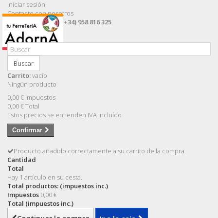
Iniciar sesión
Contacte con nosotros
Llámanos ahora:
(+34) 958 816 325
Buscar
Carrito:
vacío
Ningún producto
0,00 €
Impuestos
0,00 €
Total
Estos precios se entienden IVA incluído
Confirmar
Producto añadido correctamente a su carrito de la compra
Cantidad
Total
Hay 1 artículo en su cesta.
Total productos: (impuestos inc.)
Impuestos
0,00 €
Total (impuestos inc.)