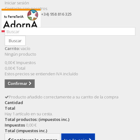
Iniciar sesión
Contacte con nosotros
Llámanos ahora:
(+34) 958 816 325
Buscar
Carrito:
vacío
Ningún producto
0,00 €
Impuestos
0,00 €
Total
Estos precios se entienden IVA incluído
Confirmar
Producto añadido correctamente a su carrito de la compra
Cantidad
Total
Hay 1 artículo en su cesta.
Total productos: (impuestos inc.)
Impuestos
0,00 €
Total (impuestos inc.)