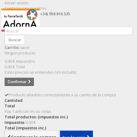
Iniciar sesión
Contacte con nosotros
Llámanos ahora:
(+34) 958 816 325
Buscar
Carrito:
vacío
Ningún producto
0,00 €
Impuestos
0,00 €
Total
Estos precios se entienden IVA incluído
Confirmar
Producto añadido correctamente a su carrito de la compra
Cantidad
Total
Hay 1 artículo en su cesta.
Total productos: (impuestos inc.)
Impuestos
0,00 €
Total (impuestos inc.)