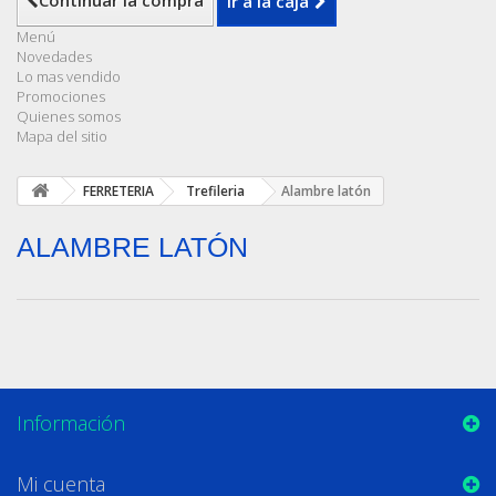
Continuar la compra
Ir a la caja
Menú
Novedades
Lo mas vendido
Promociones
Quienes somos
Mapa del sitio
FERRETERIA
Trefileria
Alambre latón
ALAMBRE LATÓN
Información
Mi cuenta