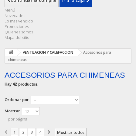
Continuar la compra
Ir a la caja
Menú
Novedades
Lo mas vendido
Promociones
Quienes somos
Mapa del sitio
VENTILACION Y CALEFACCION
Accesorios para
chimeneas
ACCESORIOS PARA CHIMENEAS
Hay 42 productos.
Ordenar por
Mostrar
por página
1
2
3
4
Mostrar todos