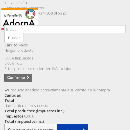
Iniciar sesión
Contacte con nosotros
Llámanos ahora:
(+34) 958 816 325
Buscar
Carrito:
vacío
Ningún producto
0,00 €
Impuestos
0,00 €
Total
Estos precios se entienden IVA incluído
Confirmar
Producto añadido correctamente a su carrito de la compra
Cantidad
Total
Hay 1 artículo en su cesta.
Total productos: (impuestos inc.)
Impuestos
0,00 €
Total (impuestos inc.)