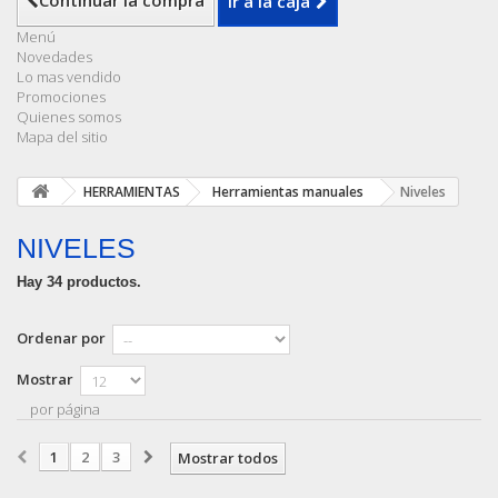
Continuar la compra
Ir a la caja
Menú
Novedades
Lo mas vendido
Promociones
Quienes somos
Mapa del sitio
HERRAMIENTAS
Herramientas manuales
Niveles
NIVELES
Hay 34 productos.
Ordenar por
Mostrar
por página
1
2
3
Mostrar todos