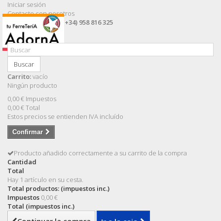
Iniciar sesión
Contacte con nosotros
Llámanos ahora:
(+34) 958 816 325
Buscar
Carrito:
vacío
Ningún producto
0,00 €
Impuestos
0,00 €
Total
Estos precios se entienden IVA incluído
Confirmar
Producto añadido correctamente a su carrito de la compra
Cantidad
Total
Hay 1 artículo en su cesta.
Total productos: (impuestos inc.)
Impuestos
0,00 €
Total (impuestos inc.)