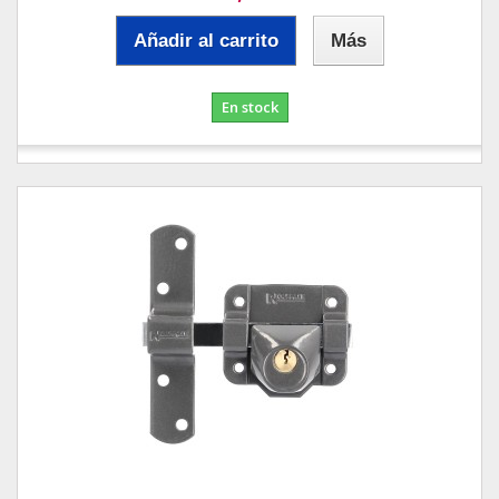
Añadir al carrito
Más
En stock