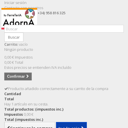
Iniciar sesión
Contacte con nosotros
Llámanos ahora:
(+34) 958 816 325
Buscar
Carrito:
vacío
Ningún producto
0,00 €
Impuestos
0,00 €
Total
Estos precios se entienden IVA incluído
Confirmar
Producto añadido correctamente a su carrito de la compra
Cantidad
Total
Hay 1 artículo en su cesta.
Total productos: (impuestos inc.)
Impuestos
0,00 €
Total (impuestos inc.)