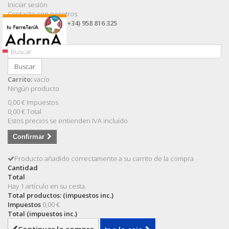
Iniciar sesión
Contacte con nosotros
Llámanos ahora:
(+34) 958 816 325
Buscar
Carrito:
vacío
Ningún producto
0,00 €
Impuestos
0,00 €
Total
Estos precios se entienden IVA incluído
Confirmar
Producto añadido correctamente a su carrito de la compra
Cantidad
Total
Hay 1 artículo en su cesta.
Total productos: (impuestos inc.)
Impuestos
0,00 €
Total (impuestos inc.)