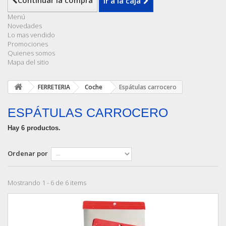
Continuar la compra
Ir a la caja
Menú
Novedades
Lo mas vendido
Promociones
Quienes somos
Mapa del sitio
FERRETERIA
Coche
Espátulas carrocero
ESPÁTULAS CARROCERO
Hay 6 productos.
Ordenar por
Mostrando 1 - 6 de 6 items