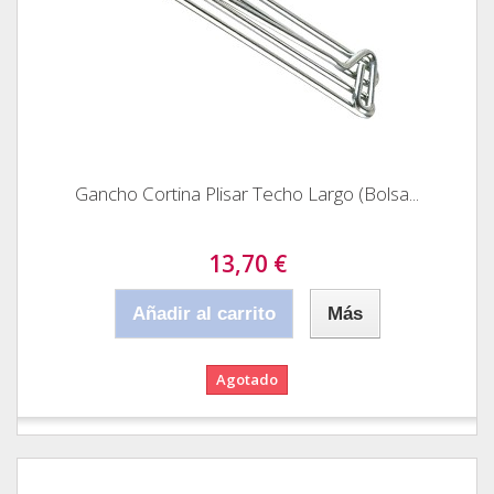
Gancho Cortina Plisar Techo Largo (Bolsa...
13,70 €
Añadir al carrito
Más
Agotado