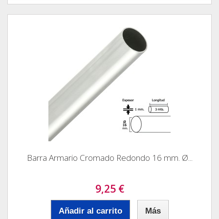
Barra Armario Cromado Redondo 16 mm. Ø...
9,25 €
Añadir al carrito
Más