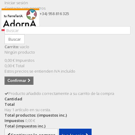
Iniciar sesión
Contacte con nosotros
Llámanos ahora:
(+34) 958 816 325
Buscar
Carrito:
vacío
Ningún producto
0,00 €
Impuestos
0,00 €
Total
Estos precios se entienden IVA incluído
Confirmar
Producto añadido correctamente a su carrito de la compra
Cantidad
Total
Hay 1 artículo en su cesta.
Total productos: (impuestos inc.)
Impuestos
0,00 €
Total (impuestos inc.)