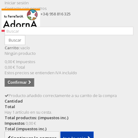
Iniciar sesión
Contacte con nosotros
Llámanos ahora:
(+34) 958 816 325
Buscar
Carrito:
vacío
Ningún producto
0,00 €
Impuestos
0,00 €
Total
Estos precios se entienden IVA incluído
Confirmar
Producto añadido correctamente a su carrito de la compra
Cantidad
Total
Hay 1 artículo en su cesta.
Total productos: (impuestos inc.)
Impuestos
0,00 €
Total (impuestos inc.)