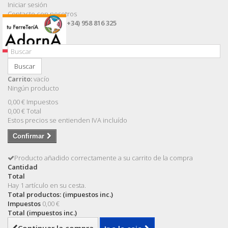
Iniciar sesión
Contacte con nosotros
Llámanos ahora:
(+34) 958 816 325
Buscar
Carrito:
vacío
Ningún producto
0,00 €
Impuestos
0,00 €
Total
Estos precios se entienden IVA incluído
Confirmar
Producto añadido correctamente a su carrito de la compra
Cantidad
Total
Hay 1 artículo en su cesta.
Total productos: (impuestos inc.)
Impuestos
0,00 €
Total (impuestos inc.)