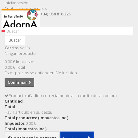
Iniciar sesión
Contacte con nosotros
Llámanos ahora:
(+34) 958 816 325
Buscar
Carrito:
vacío
Ningún producto
0,00 €
Impuestos
0,00 €
Total
Estos precios se entienden IVA incluído
Confirmar
Producto añadido correctamente a su carrito de la compra
Cantidad
Total
Hay 1 artículo en su cesta.
Total productos: (impuestos inc.)
Impuestos
0,00 €
Total (impuestos inc.)