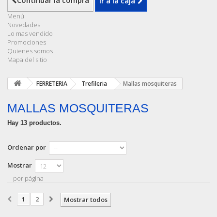
Continuar la compra
Ir a la caja
Menú
Novedades
Lo mas vendido
Promociones
Quienes somos
Mapa del sitio
FERRETERIA
Trefileria
Mallas mosquiteras
MALLAS MOSQUITERAS
Hay 13 productos.
Ordenar por
Mostrar
por página
1
2
Mostrar todos