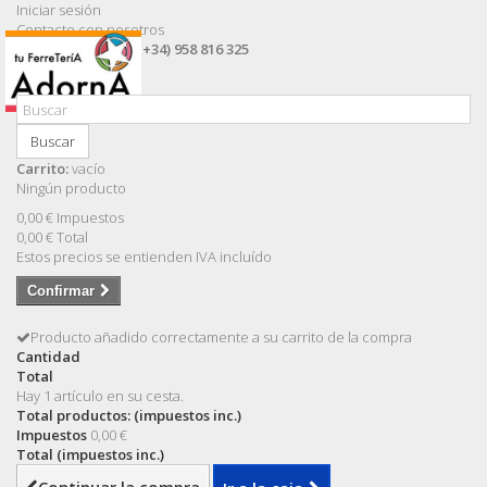
Iniciar sesión
Contacte con nosotros
Llámanos ahora:
(+34) 958 816 325
Buscar
Carrito:
vacío
Ningún producto
0,00 €
Impuestos
0,00 €
Total
Estos precios se entienden IVA incluído
Confirmar
Producto añadido correctamente a su carrito de la compra
Cantidad
Total
Hay 1 artículo en su cesta.
Total productos: (impuestos inc.)
Impuestos
0,00 €
Total (impuestos inc.)