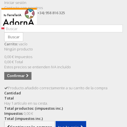
Iniciar sesión
Contacte con nosotros
Llámanos ahora:
(+34) 958 816 325
Buscar
Carrito:
vacío
Ningún producto
0,00 €
Impuestos
0,00 €
Total
Estos precios se entienden IVA incluído
Confirmar
Producto añadido correctamente a su carrito de la compra
Cantidad
Total
Hay 1 artículo en su cesta.
Total productos: (impuestos inc.)
Impuestos
0,00 €
Total (impuestos inc.)