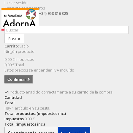
Iniciar sesión
Contacte con nosotros
Llámanos ahora:
(+34) 958 816 325
Buscar
Carrito:
vacío
Ningún producto
0,00 €
Impuestos
0,00 €
Total
Estos precios se entienden IVA incluído
Confirmar
Producto añadido correctamente a su carrito de la compra
Cantidad
Total
Hay 1 artículo en su cesta.
Total productos: (impuestos inc.)
Impuestos
0,00 €
Total (impuestos inc.)