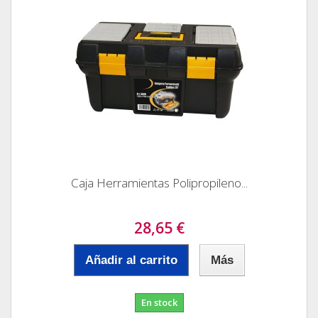
Caja Herramientas Polipropileno...
28,65 €
Añadir al carrito
Más
En stock