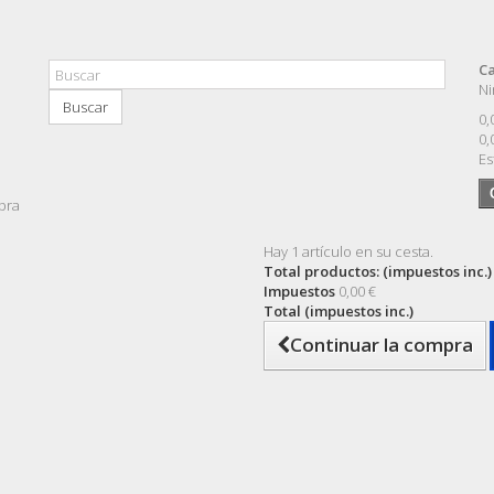
Ca
Ni
Buscar
0,
0,
Es
pra
Hay 1 artículo en su cesta.
Total productos: (impuestos inc.)
Impuestos
0,00 €
Total (impuestos inc.)
Continuar la compra