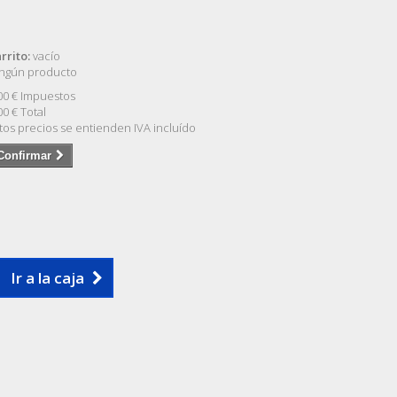
rrito:
vacío
ngún producto
00 €
Impuestos
00 €
Total
tos precios se entienden IVA incluído
Confirmar
Ir a la caja