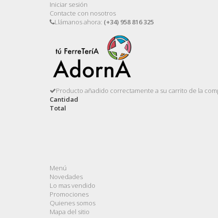
Iniciar sesión
Contacte con nosotros
Llámanos ahora:
(+34) 958 816 325
Producto añadido correctamente a su carrito de la com
Cantidad
Total
Menú
Novedades
Lo mas vendido
Promociones
Quienes somos
Mapa del sitio