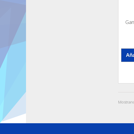
Gan
Aña
Mostrand