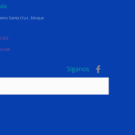
nda
iero Santa Cruz , bloque
6 325
na.com
Síganos
tos)