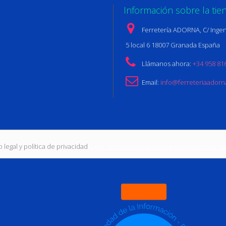
Información sobre la tie
Ferretería ADORNA, C/ Ingen
5 local 6 18007 Granada España
Llámanos ahora:
+34 958 81
Email:
info@ferreteriaador
 legal y política de privacidad
(Leer las condiciones sobre protección de da