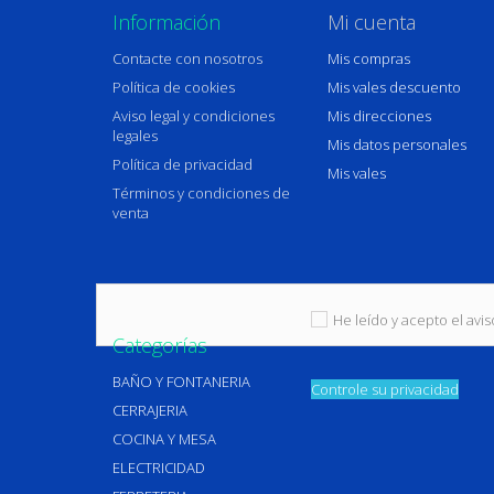
Información
Mi cuenta
Contacte con nosotros
Mis compras
Política de cookies
Mis vales descuento
Aviso legal y condiciones
Mis direcciones
legales
Mis datos personales
Política de privacidad
Mis vales
Términos y condiciones de
venta
He leído y acepto el aviso
Categorías
BAÑO Y FONTANERIA
Controle su privacidad
CERRAJERIA
COCINA Y MESA
ELECTRICIDAD