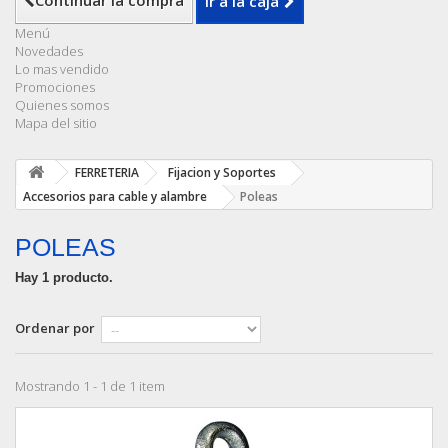
Continuar la compra
Ir a la caja
Menú
Novedades
Lo mas vendido
Promociones
Quienes somos
Mapa del sitio
FERRETERIA
Fijacion y Soportes
Accesorios para cable y alambre
Poleas
POLEAS
Hay 1 producto.
Ordenar por
Mostrando 1 - 1 de 1 item