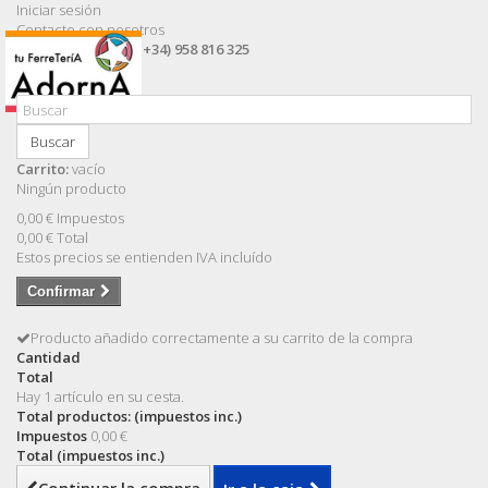
Iniciar sesión
Contacte con nosotros
Llámanos ahora:
(+34) 958 816 325
Buscar
Carrito:
vacío
Ningún producto
0,00 €
Impuestos
0,00 €
Total
Estos precios se entienden IVA incluído
Confirmar
Producto añadido correctamente a su carrito de la compra
Cantidad
Total
Hay 1 artículo en su cesta.
Total productos: (impuestos inc.)
Impuestos
0,00 €
Total (impuestos inc.)